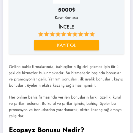
5000₺
Kayıt Bonusu
İNCELE
KAYIT OL
Online bahis firmalarında, bahisçilerin ilgisini çekmek için türlü
şekilde hizmetler bulunmaktadır. Bu hizmetlerin başında bonuslar
ve promosyonlar gelir. Yatırım bonusları, ilk üyelik bonusları, kayıp
bonusları, üyelerin ekstra kazanç sağlaması içindir.
Her online bahis firmasında verilen bonusların farklı özellik, kural
ve şartları bulunur. Bu kural ve şartlar içinde, bahisçi üyeler bu
promosyon ve bonuslardan yararlanarak, ekstra kazanç sağlamaya
çalışırlar.
Ecopayz Bonusu Nedir?