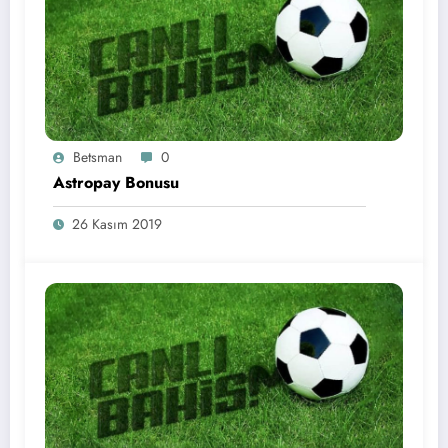
Betsman
0
Astropay Bonusu
26 Kasım 2019