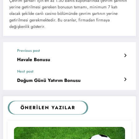
Çevrim şartları için en az 1.50 bahis kuponlarında çevrim şartının
yerine getirilmesi gereken bonusun tamamı, minimum 7 katı
olacak şekilde canlı casino bölümünde çevrim şartının yerine
getirilmesi gerekmektedir. Bu oranlar, firmadan firmaya
değişkenlik gösterir.
Previous post
Havale Bonusu
Next post
Doğum Günü Yatırım Bonusu
ÖNERILEN YAZILAR