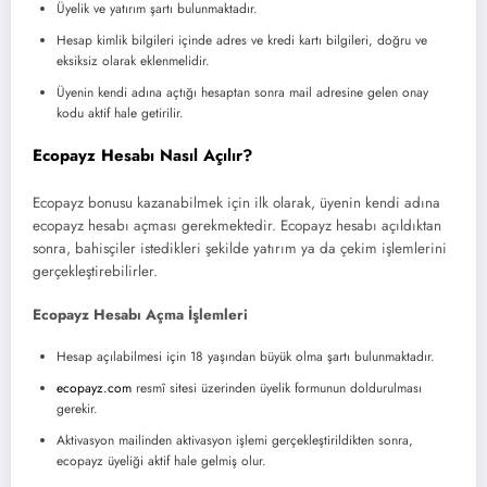
Üyelik ve yatırım şartı bulunmaktadır.
Hesap kimlik bilgileri içinde adres ve kredi kartı bilgileri, doğru ve
eksiksiz olarak eklenmelidir.
Üyenin kendi adına açtığı hesaptan sonra mail adresine gelen onay
kodu aktif hale getirilir.
Ecopayz Hesabı Nasıl Açılır?
Ecopayz bonusu kazanabilmek için ilk olarak, üyenin kendi adına
ecopayz hesabı açması gerekmektedir. Ecopayz hesabı açıldıktan
sonra, bahisçiler istedikleri şekilde yatırım ya da çekim işlemlerini
gerçekleştirebilirler.
Ecopayz Hesabı Açma İşlemleri
Hesap açılabilmesi için 18 yaşından büyük olma şartı bulunmaktadır.
ecopayz.com
resmî sitesi üzerinden üyelik formunun doldurulması
gerekir.
Aktivasyon mailinden aktivasyon işlemi gerçekleştirildikten sonra,
ecopayz üyeliği aktif hale gelmiş olur.