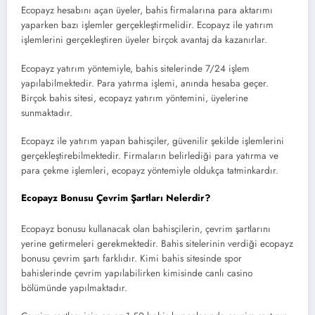
Ecopayz hesabını açan üyeler, bahis firmalarına para aktarımı
yaparken bazı işlemler gerçekleştirmelidir. Ecopayz ile yatırım
işlemlerini gerçekleştiren üyeler birçok avantaj da kazanırlar.
Ecopayz yatırım yöntemiyle, bahis sitelerinde 7/24 işlem
yapılabilmektedir. Para yatırma işlemi, anında hesaba geçer.
Birçok bahis sitesi, ecopayz yatırım yöntemini, üyelerine
sunmaktadır.
Ecopayz ile yatırım yapan bahisçiler, güvenilir şekilde işlemlerini
gerçekleştirebilmektedir. Firmaların belirlediği para yatırma ve
para çekme işlemleri, ecopayz yöntemiyle oldukça tatminkardır.
Ecopayz Bonusu Çevrim Şartları Nelerdir?
Ecopayz bonusu kullanacak olan bahisçilerin, çevrim şartlarını
yerine getirmeleri gerekmektedir. Bahis sitelerinin verdiği ecopayz
bonusu çevrim şartı farklıdır. Kimi bahis sitesinde spor
bahislerinde çevrim yapılabilirken kimisinde canlı casino
bölümünde yapılmaktadır.