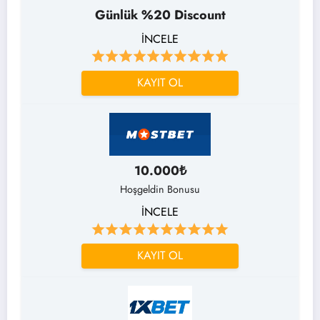
Günlük %20 Discount
İNCELE
KAYIT OL
10.000₺
Hoşgeldin Bonusu
İNCELE
KAYIT OL