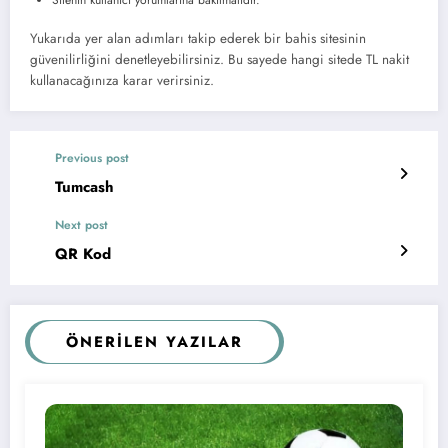
Yukarıda yer alan adımları takip ederek bir bahis sitesinin
güvenilirliğini denetleyebilirsiniz. Bu sayede hangi sitede TL nakit
kullanacağınıza karar verirsiniz.
Previous post
Tumcash
Next post
QR Kod
ÖNERILEN YAZILAR