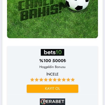
%100 5000₺
Hoşgeldin Bonusu
İNCELE
KAYIT OL