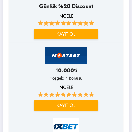
Günlük %20 Discount
İNCELE
KAYIT OL
10.000₺
Hoşgeldin Bonusu
İNCELE
KAYIT OL