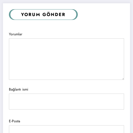
YORUM GÖNDER
Yorumlar
Bağlantı ismi
E-Posta