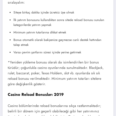
sıralayalım:
Siteye birkaç dakika içinde ücretsiz üye olmak
İlk yatırım bonusunu kullandıktan sonra sitede reload bonusu sunulan
kategorilerde yatırım yapmak
Minimum yatırım tutarlarına dikkat etmek
Bonus otomatik olarak bakiyenize geçmezse canlı destek hattından
talep etmek
Varsa çevrim şartlarını süresi içinde yerine getirmek
*Yeniden yükleme bonusu olarak da isimlendirilen bir bonus
türüdür; çoğunlukla casino oyunlarında sunulmaktadır. BlackJack,
rulet, baccarat, poker, Texas Holdem, slot vb. oyunlarda sık sık
reload bonusu verilmektedir. Minimum yatırım tutarları sitelere
göre değişkenlik gösterir.
Casino Reload Bonusları 2019
Casino bölümlerinde reload bonuslarına sıkça rastlanmaktadır;
belirli bir dönem için geçerli olabileceği gibi her yatırımınız