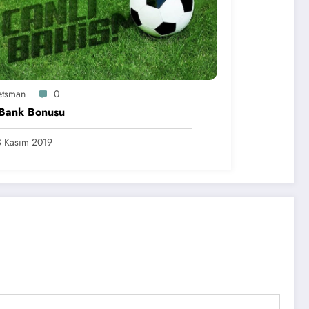
etsman
0
Bank Bonusu
 Kasım 2019