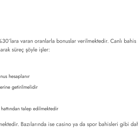
%30’lara varan oranlarla bonuslar verilmektedir. Canlı bahis 
arak süreç şöyle işler:
onus hesaplanır
rine getirilmelidir
hattından talep edilmektedir
mektedir. Bazılarında ise casino ya da spor bahisleri gibi da