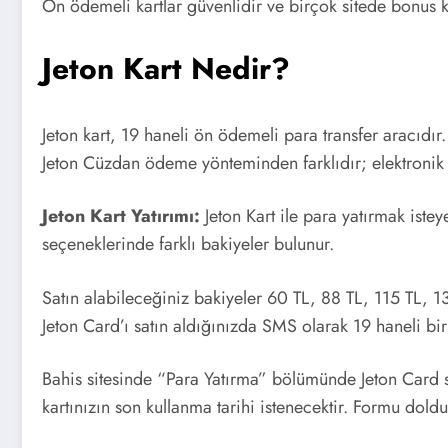
Ön ödemeli kartlar güvenlidir ve birçok sitede bonus k
Jeton Kart Nedir?
Jeton kart, 19 haneli ön ödemeli para transfer aracıdır. 
Jeton Cüzdan ödeme yönteminden farklıdır; elektronik
Jeton Kart Yatırımı:
Jeton Kart ile para yatırmak istey
seçeneklerinde farklı bakiyeler bulunur.
Satın alabileceğiniz bakiyeler 60 TL, 88 TL, 115 TL, 1
Jeton Card’ı satın aldığınızda SMS olarak 19 haneli bir
Bahis sitesinde “Para Yatırma” bölümünde Jeton Card 
kartınızın son kullanma tarihi istenecektir. Formu doldu