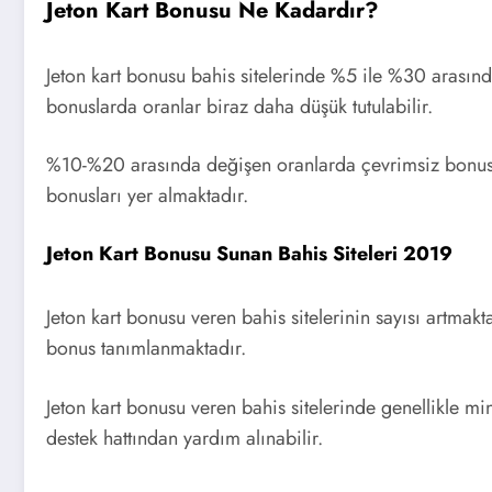
Jeton Kart Bonusu Ne Kadardır?
Jeton kart bonusu bahis sitelerinde %5 ile %30 arasınd
bonuslarda oranlar biraz daha düşük tutulabilir.
%10-%20 arasında değişen oranlarda çevrimsiz bonus ve
bonusları yer almaktadır.
Jeton Kart Bonusu Sunan Bahis Siteleri 2019
Jeton kart bonusu veren bahis sitelerinin sayısı artmak
bonus tanımlanmaktadır.
Jeton kart bonusu veren bahis sitelerinde genellikle mi
destek hattından yardım alınabilir.