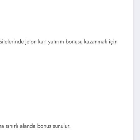
sitelerinde Jeton kart yatırım bonusu kazanmak için
ha sınırlı alanda bonus sunulur.